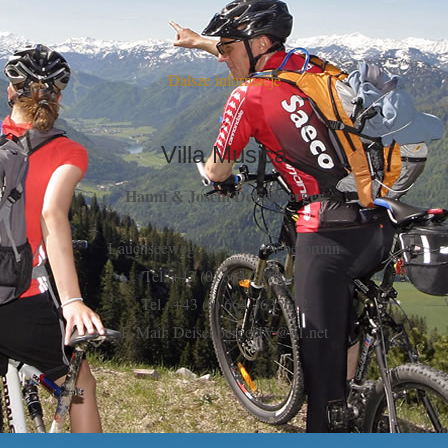
Dalsze informacje
Villa Musica
Hanni & Joschi Deisenberger
Lauchseeweg 5c - 6391 Fieberbrunn
Tel: +43 (0) 664 2210144
Tel.: +43 (0) 664 3635612
E-Mail: DeisenbergerJV@a1.net