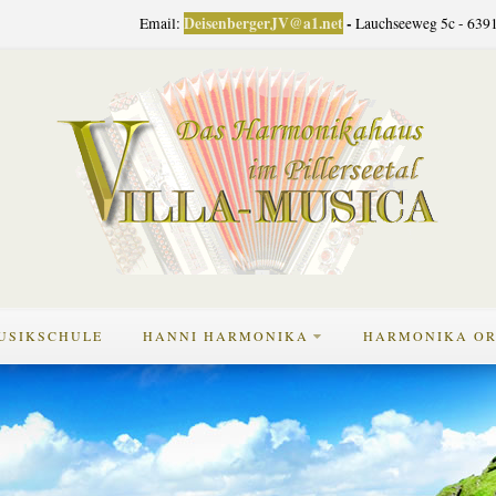
DeisenbergerJV@a1.net
-
Email:
Lauchseeweg 5c - 6391
USIKSCHULE
HANNI HARMONIKA
HARMONIKA OR