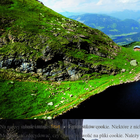
Jesteś tutaj:
Start
Ferienwohnungen
Na naszej stronie internetowej używamy plików cookie. Niektóre z ni
Możesz sam zdecydować, czy chcesz zezwolić na pliki cookie. Należy 