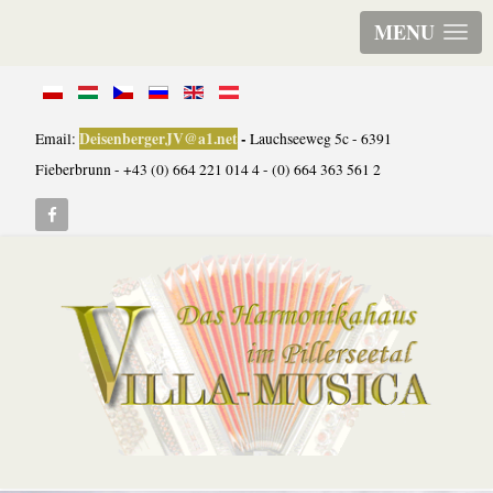
MENU
DeisenbergerJV@a1.net
-
Email:
Lauchseeweg 5c - 6391
Fieberbrunn - +43 (0) 664 221 014 4 - (0) 664 363 561 2